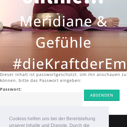
Meridiane &
Gefühle
#dieKraftderE
Dieser Inhalt ist passwortgeschützt. Um ihn anschauen zu
können, bitte das Passwort eingeben:
Passwort:
Cookies helfen uns bei der Bereitstellung
unserer Inhalte und Dienste. Durch die
© 2018-2019
la-palma.yoga
&
coMcoN -