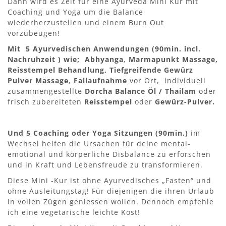
Dann wird es Zeit für eine Ayurveda Mini Kur mit
Coaching und Yoga um die Balance
wiederherzustellen und einem Burn Out
vorzubeugen!
Mit 5 Ayurvedischen Anwendungen (90min. incl.
Nachruhzeit ) wie;
Abhyanga
,
Marmapunkt Massage,
Reisstempel Behandlung,
Tiefgreifende Gewürz
Pulver Massage
,
Fallaufnahme
vor Ort, individuell
zusammengestellte
Dorcha Balance Öl / Thailam
oder
frisch zubereiteten
Reisstempel
oder
Gewürz-Pulver.
Und 5 Coaching oder Yoga Sitzungen (90min.)
im
Wechsel helfen die Ursachen für deine mental-
emotional und körperliche Disbalance zu erforschen
und in Kraft und Lebensfreude zu transformieren.
Diese Mini -Kur ist ohne Ayurvedisches „Fasten“ und
ohne Ausleitungstag! Für diejenigen die ihren Urlaub
in vollen Zügen geniessen wollen. Dennoch empfehle
ich eine vegetarische leichte Kost!