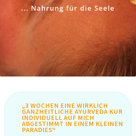
... Nahrung für die Seele
„3 WOCHEN EINE WIRKLICH
GANZHEITLICHE AYURVEDA KUR
INDIVIDUELL AUF MICH
ABGESTIMMT IN EINEM KLEINEN
PARADIES“