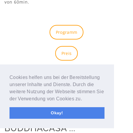
von 60min.
Programm
Preis
AYURVEDA WELLNESS RETREAT PREISE
Cookies helfen uns bei der Bereitstellung
unserer Inhalte und Dienste. Durch die
weitere Nutzung der Webseite stimmen Sie
der Verwendung von Cookies zu.
AYURVEDA KUR IN DER
Okay!
BUDDHACASA ...